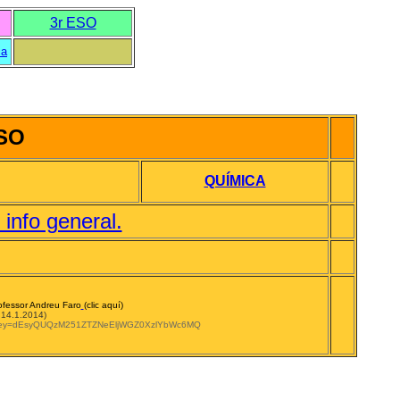
3r ESO
ca
ESO
QUÍMICA
nfo general.
rofessor Andreu Faro
(clic aquí)
- 14.1.2014)
formkey=dEsyQUQzM251ZTZNeEljWGZ0XzlYbWc6MQ