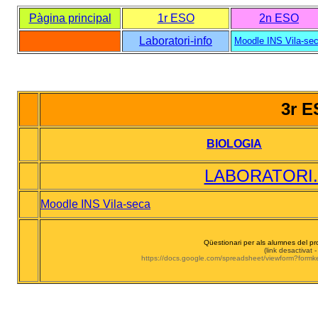
Pàgina principal
1r ESO
2n ESO
Laboratori-info
Moodle INS Vila-se
3r 
BIOLOGIA
LABORATORI. i
Moodle INS Vila-seca
Qüestionari per als alumnes del p
(link desactivat 
https://docs.google.com/spreadsheet/viewform?